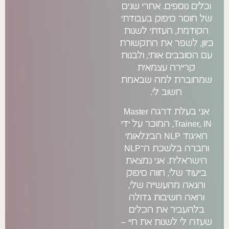
ים. אחרי שנים
יפוק בעבודתי
העזתי לשנות
פר את התקשורת
 אותי, ולבנות
ה עצמאית
 למה שבאמת
וב לי.
אני בעלת דרגה Master
Trainer, IN, המוכר על ידי
האיגוד NLP הבינלאומי
וחברה בלשכת ה־NLP
. אני נמצאת
י, חווה סיפוק
העשייה שלי,
שיבות גדולה
 את הכלים
שנות את חיי –