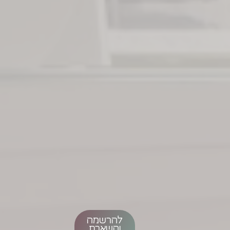
להרשמה
והשארת