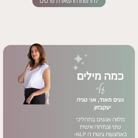
להרשמה והשארת פרטים
מילים
עליי
ד, אני טניה
בזון.
שים בתהליכי
צמיחה אישית
באמצעות גישת ה NLP-