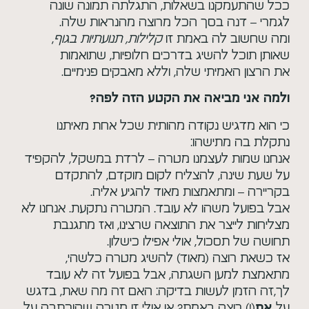
ככל שהתעמקנו בשאלות, התגלתה תמונה שונה
לגמרי – דנה בסך הכל מרוצה מהנראות שלה.
ומה שחשוב לה באמת זו
קלילות, תנועתיות בגוף
,
שאותן תוכל להשיג בדרכים חלופיות, שתואמות
את הרצון האמיתי שלה, וללא מאבקים פנימיים.
ולמה אני מביאה את הקטע הזה לפה?
כי הוא מדגיש נקודה מהותית שכל אחת מאיתנו
נתקלת בה מתישהו:
אנחנו שמות לעצמנו מטרה – לרדת במשקל, להקפיד
על שעת שינה, להצליח לקום מוקדם, להתקדם
בקריירה – ומתאמצות מאוד להגיע אליה.
אבל בפועל משהו לא עובד. המטרה נתקעת. אנחנו לא
מצליחות לייצר את התוצאה שרצינו, ואז מתגנבת
תחושה של תסכול, אולי אפילו כישלון.
אז כשאת רוצה (מאוד) להשיג מטרה כלשהי,
מתאמצת למען השגתה, אבל בפועל זה לא עובד
לך,זה הזמן לעשות בדיקה: האם זה מה שאת, בדגש
על
(!) רוצה באמת? או אולי זו מטרה שהוכתבה על
את