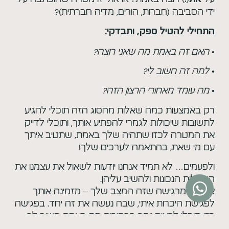
ידי הסביבה (חברות, הורים, מדיה חברתית)?
התחילי להטיל ספק, ותבדקי:
•
האם זה באמת מה שאני רוצה?
• למה זה חשוב לי?
• מה עומד מאחורי הרצון הזה?
רק באמצעות כמה שאלות מהסוג הזה תוכלי להגיע
לתשובות שיכולות לגמרי להפתיע אותך, ותוכלי לדייק
את המטרה לכזו שתהיה שלך באמת, שתטיב איתך
עם מי שאת, בהתאמה לערכים שלך!
ולפעמים… לא תמיד אנחנו יודעות לשאול את עצמנו את
השאלות הנכונות ולהשיב עליהן.
אם את מרגישה שזה המצב שלך – מזמינה אותך
לפגישת היכרות איתי, שבה נעשה את זה יחד. בפגישה
כזו תוכלי לראות יותר בבהירות מה באמת חשוב לך,
מה עוצר אותך, ואילו צעדים יובילו אותך קדימה.