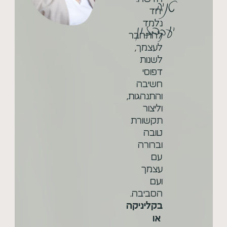
טניה
יחד
יעקבזון
נלמד
להתחבר
לעצמך,
לשנות
דפוסי
חשיבה
והתנהגות,
וליצור
תקשורת
טובה
וברורה
עם
עצמך
ועם
הסביבה.
בקליניקה
או